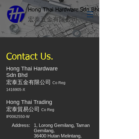
Hong Thai Hardware Sdn Bhd
​宏泰五金有限公司
Contact Us.
Hong Thai Hardware
Sdn Bhd
宏泰五金有限公司
Co Reg
1416905
-X
Hong Thai Trading
宏泰貿易公司
Co Reg
IP0062550-W
Address:
1, Lorong Gemilang, Taman
Gemilang,
36400 Hutan Melintang,