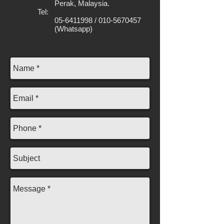
Perak, Malaysia.
Tel:
05-6411998
/
010-5670457
(Whatsapp)